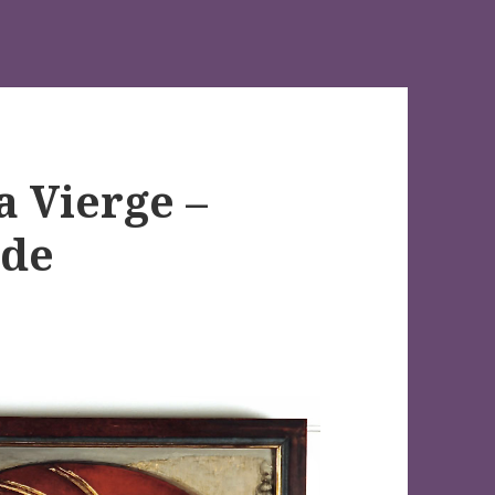
a Vierge –
 de