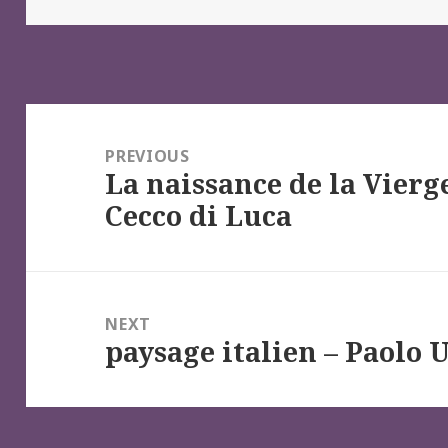
Navigation
de
PREVIOUS
La naissance de la Vierg
l’article
Previous
Cecco di Luca
post:
NEXT
paysage italien – Paolo 
Next
post: