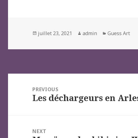
Posted
Author
Categories
juillet 23, 2021
admin
Guess Art
on
Navigation
de
PREVIOUS
Les déchargeurs en Arle
l’article
Previous
post:
NEXT