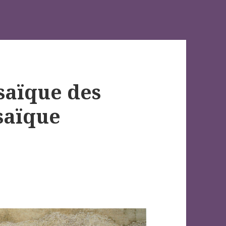
saïque des
osaïque