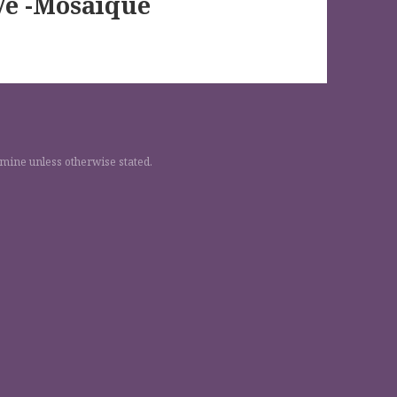
Ve -Mosaïque
 mine unless otherwise stated.