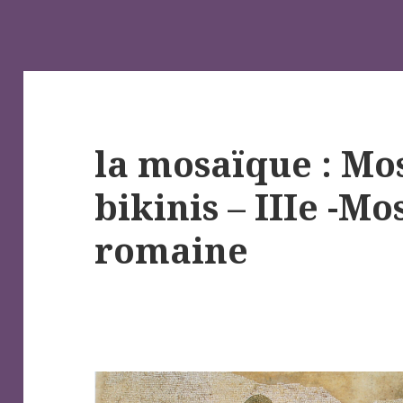
la mosaïque : Mo
bikinis – IIIe -M
romaine