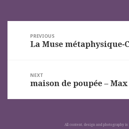
Navigation
de
PREVIOUS
La Muse métaphysique-Ca
l’article
Previous
post:
NEXT
maison de poupée – Max
Next
post:
All content, design and photography is