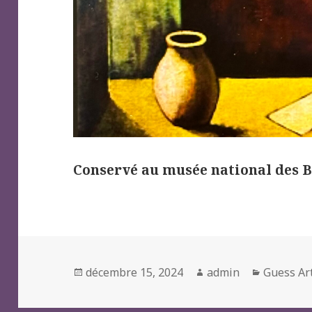
Conservé au musée national des 
Posted
Author
Categori
décembre 15, 2024
admin
Guess Ar
on