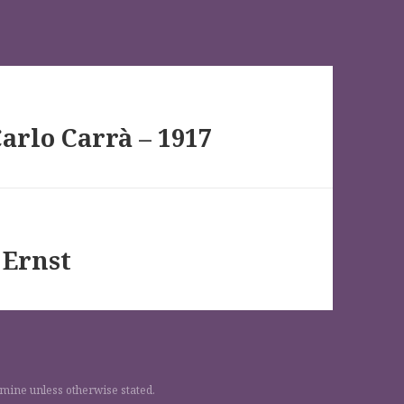
rlo Carrà – 1917
 Ernst
 mine unless otherwise stated.