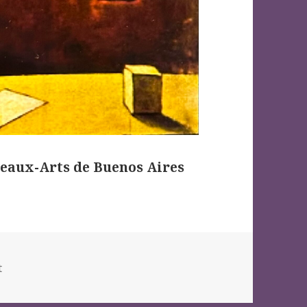
Beaux-Arts de Buenos Aires
es
t