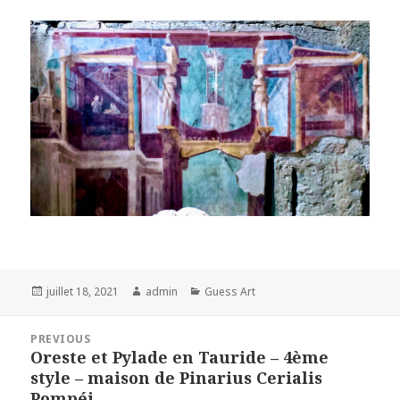
Posted
Author
Categories
juillet 18, 2021
admin
Guess Art
on
Navigation
PREVIOUS
de
Oreste et Pylade en Tauride – 4ème
Previous
l’article
style – maison de Pinarius Cerialis
post:
Pompéi