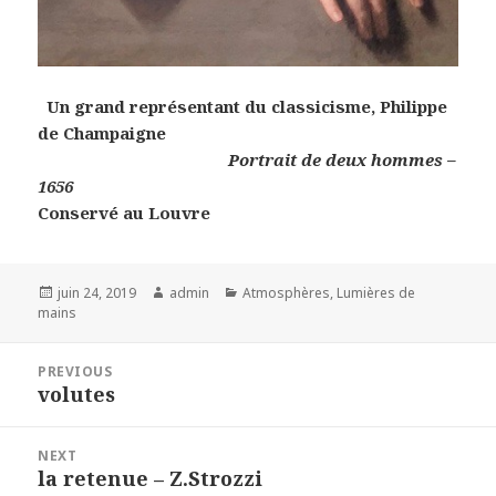
Un grand représentant du classicisme, Philippe
de Champaigne
Portrait de deux hommes –
1656
Conservé au Louvre
Posted
Author
Categories
juin 24, 2019
admin
Atmosphères
,
Lumières de
on
mains
Navigation
PREVIOUS
de
volutes
Previous
l’article
post:
NEXT
la retenue – Z.Strozzi
Next