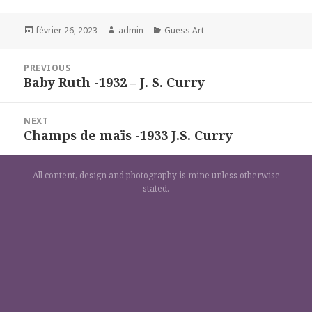
Posted
Author
Categories
février 26, 2023
admin
Guess Art
on
Navigation
PREVIOUS
de
Baby Ruth -1932 – J. S. Curry
Previous
l’article
post:
NEXT
Champs de maïs -1933 J.S. Curry
Next
post:
All content, design and photography is mine unless otherwise
stated.