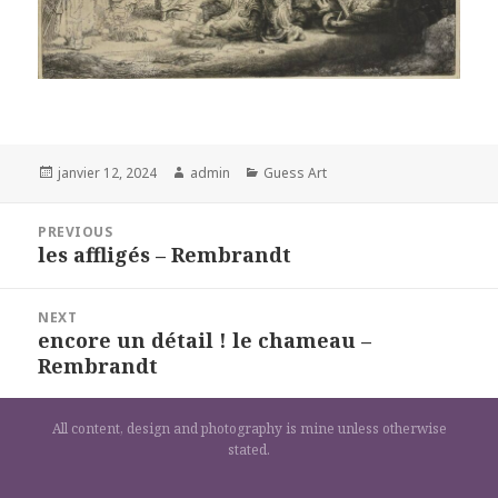
Posted
Author
Categories
janvier 12, 2024
admin
Guess Art
on
Navigation
PREVIOUS
de
les affligés – Rembrandt
Previous
l’article
post:
NEXT
encore un détail ! le chameau –
Next
Rembrandt
post:
All content, design and photography is mine unless otherwise
stated.