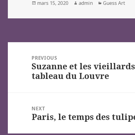
Posted
Author
Categories
mars 15, 2020
admin
Guess Art
on
Navigation
de
PREVIOUS
Suzanne et les vieillards
l’article
Previous
tableau du Louvre
post:
NEXT
Paris, le temps des tulip
Next
post: