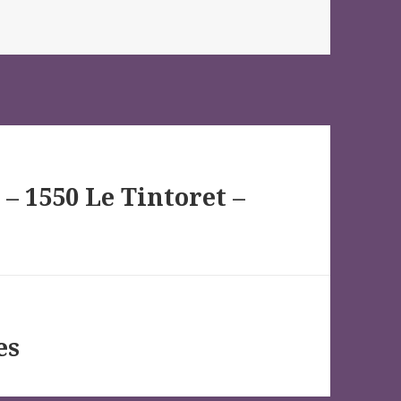
 – 1550 Le Tintoret –
es