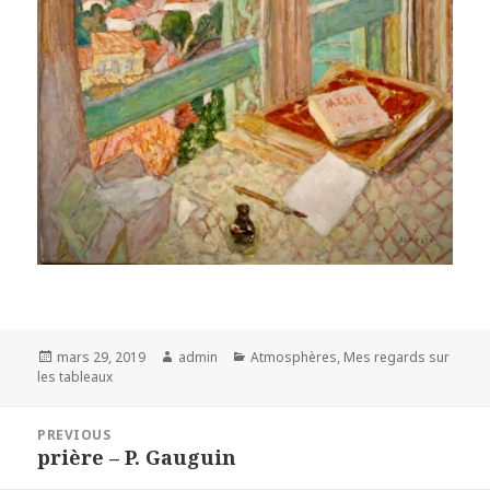
Posted
Author
Categories
mars 29, 2019
admin
Atmosphères
,
Mes regards sur
on
les tableaux
Navigation
PREVIOUS
de
prière – P. Gauguin
Previous
l’article
post: