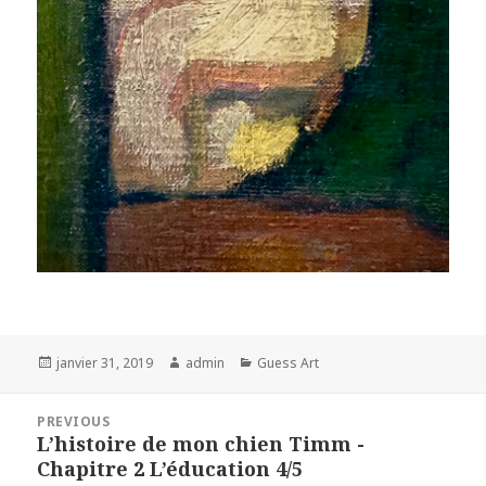
Posted
Author
Categories
janvier 31, 2019
admin
Guess Art
on
Navigation
PREVIOUS
de
L’histoire de mon chien Timm -
Previous
l’article
Chapitre 2 L’éducation 4/5
post: