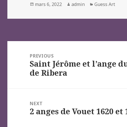
Posted
Author
Categories
mars 6, 2022
admin
Guess Art
on
Navigation
de
PREVIOUS
Saint Jérôme et l’ange d
l’article
Previous
de Ribera
post:
NEXT
2 anges de Vouet 1620 et 
Next
post: