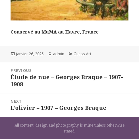
Conservé au MuMA au Havre, France
Posted
Author
Categories
janvier 26, 2025
admin
Guess Art
on
Navigation
PREVIOUS
de
Étude de nue – Georges Braque – 1907-
Previous
l’article
1908
post:
NEXT
L’olivier – 1907 – Georges Braque
Next
post:
All content, design and photography is mine unless otherwise
stated.