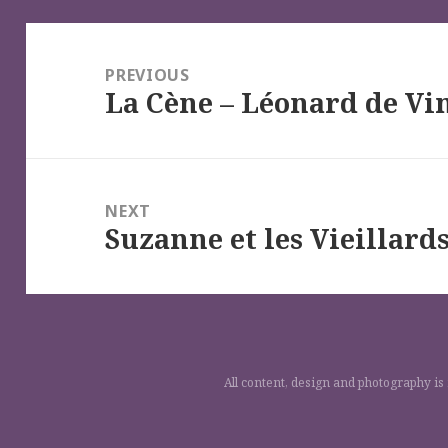
Navigation
de
PREVIOUS
La Cène – Léonard de Vin
l’article
Previous
post:
NEXT
Suzanne et les Vieillards
Next
post:
All content, design and photography is