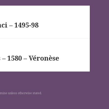
ci – 1495-98
 – 1580 – Véronèse
 mine unless otherwise stated.