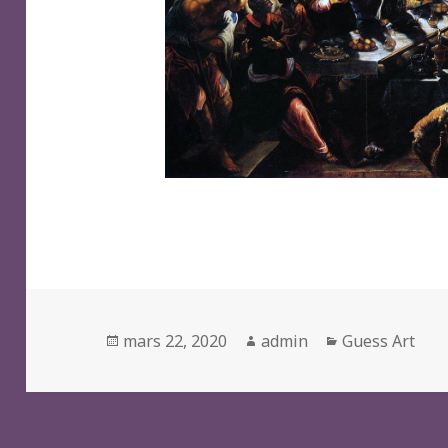
Posted
Author
Categories
mars 22, 2020
admin
Guess Art
on