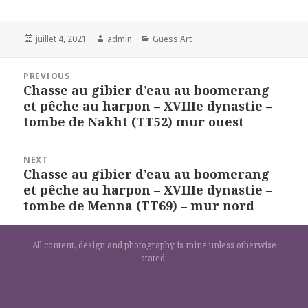
Posted
Author
Categories
juillet 4, 2021
admin
Guess Art
on
Navigation
PREVIOUS
de
Chasse au gibier d’eau au boomerang
Previous
l’article
et pêche au harpon – XVIIIe dynastie –
post:
tombe de Nakht (TT52) mur ouest
NEXT
Chasse au gibier d’eau au boomerang
Next
et pêche au harpon – XVIIIe dynastie –
post:
tombe de Menna (TT69) – mur nord
All content, design and photography is mine unless otherwise
stated.