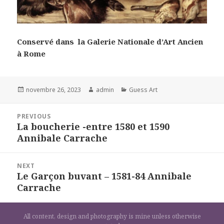
Conservé dans la Galerie Nationale d’Art Ancien
à Rome
Posted
Author
Categories
novembre 26, 2023
admin
Guess Art
on
Navigation
PREVIOUS
de
La boucherie -entre 1580 et 1590
Previous
l’article
Annibale Carrache
post:
NEXT
Le Garçon buvant – 1581-84 Annibale
Next
Carrache
post:
All content, design and photography is mine unless otherwise