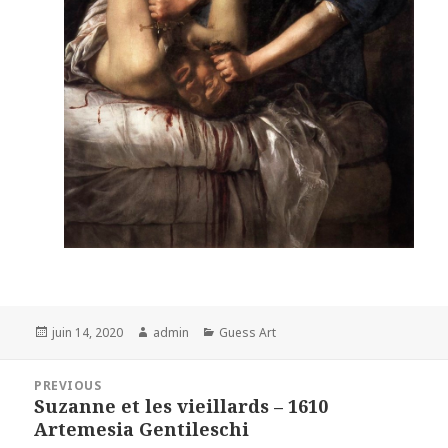
Posted
Author
Categories
juin 14, 2020
admin
Guess Art
on
Navigation
PREVIOUS
de
Suzanne et les vieillards – 1610
Previous
l’article
Artemesia Gentileschi
post: