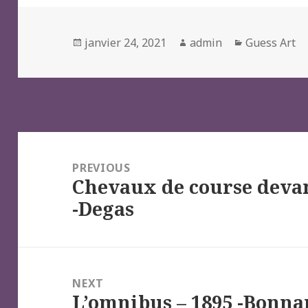
Posted
Author
Categories
janvier 24, 2021
admin
Guess Art
on
Navigation
de
PREVIOUS
Chevaux de course devant
l’article
Previous
-Degas
post:
NEXT
L’omnibus – 1895 -Bonna
Next