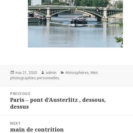
Posted
Author
Categories
mai 21, 2020
admin
Atmosphères
,
Mes
on
photographies personnelles
Navigation
PREVIOUS
de
Paris – pont d’Austerlitz , dessous,
Previous
l’article
dessus
post:
NEXT
main de contrition
Next