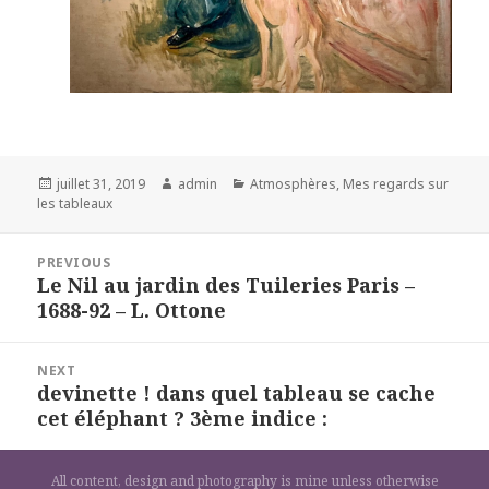
Posted
Author
Categories
juillet 31, 2019
admin
Atmosphères
,
Mes regards sur
on
les tableaux
Navigation
PREVIOUS
de
Le Nil au jardin des Tuileries Paris –
Previous
l’article
1688-92 – L. Ottone
post:
NEXT
devinette ! dans quel tableau se cache
Next
cet éléphant ? 3ème indice :
post:
All content, design and photography is mine unless otherwise