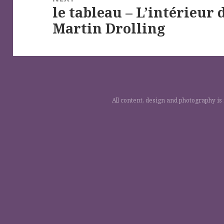
le tableau – L’intérieur 
Next
Martin Drolling
post:
All content, design and photography is