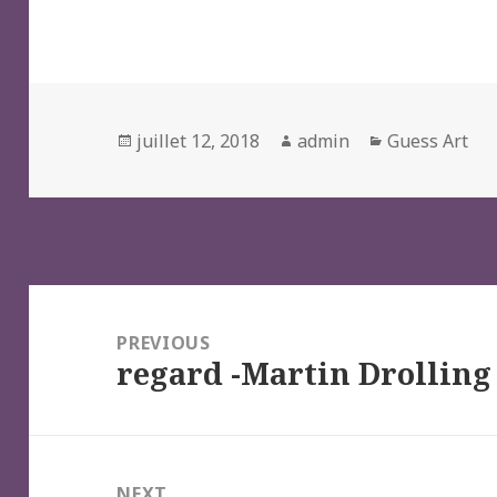
Posted
Author
Categories
juillet 12, 2018
admin
Guess Art
on
Navigation
de
PREVIOUS
regard -Martin Drolling
l’article
Previous
post:
NEXT