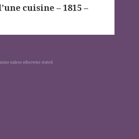
d’une cuisine – 1815 –
 mine unless otherwise stated.