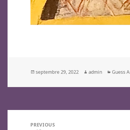
Posted
Author
Categor
septembre 29, 2022
admin
Guess A
on
Navigation
de
PREVIOUS