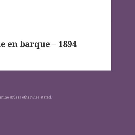
e en barque – 1894
 mine unless otherwise stated.