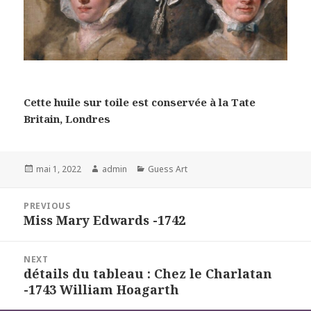
Cette huile sur toile est conservée à la Tate
Britain, Londres
Posted
Author
Categories
mai 1, 2022
admin
Guess Art
on
Navigation
PREVIOUS
de
Miss Mary Edwards -1742
Previous
l’article
post:
NEXT
détails du tableau : Chez le Charlatan
Next
-1743 William Hoagarth
post: