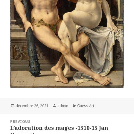
Posted
Author
Categories
décembre 26, 2021
admin
Guess Art
on
Navigation
PREVIOUS
de
L’adoration des mages -1510-15 Jan
Previous
l’article