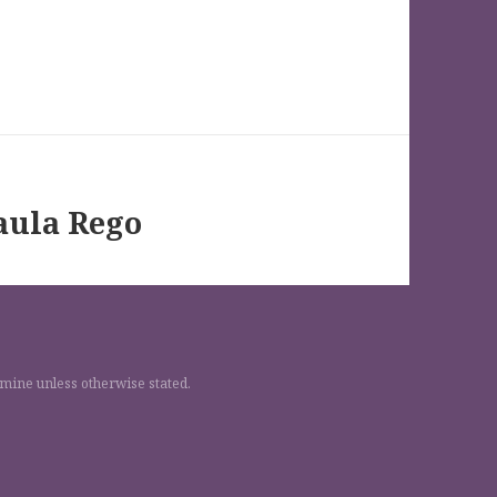
aula Rego
 mine unless otherwise stated.