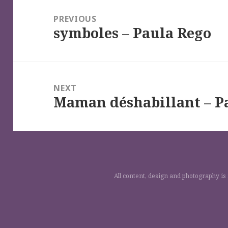
de
PREVIOUS
symboles – Paula Rego
l’article
Previous
post:
NEXT
Maman déshabillant – P
Next
post:
All content, design and photography is