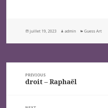
Posted
Author
Categories
juillet 19, 2023
admin
Guess Art
on
Navigation
de
PREVIOUS
droit – Raphaël
l’article
Previous
post:
NEXT