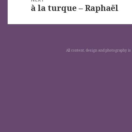
à la turque – Raphaël
Next
post:
All content, design and photography is