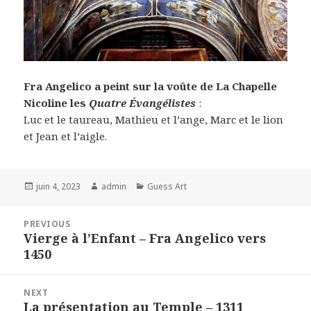
Fra Angelico a peint sur la voûte de La Chapelle
Nicoline les
Quatre Évangélistes
:
Luc et le taureau, Mathieu et l’ange, Marc et le lion
et Jean et l’aigle.
Posted
Author
Categories
juin 4, 2023
admin
Guess Art
on
Navigation
PREVIOUS
de
Vierge à l’Enfant – Fra Angelico vers
Previous
l’article
1450
post:
NEXT
La présentation au Temple – 1311
Next