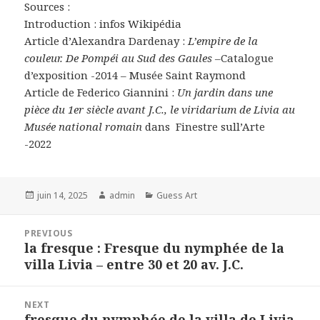
Sources :
Introduction : infos Wikipédia
Article d’Alexandra Dardenay :
L’empire de la
couleur. De Pompéi au Sud des Gaules –
Catalogue
d’exposition -2014 – Musée Saint Raymond
Article de Federico Giannini :
Un jardin dans une
pièce du 1er siècle avant J.C., le viridarium de Livia au
Musée national romain
dans
Finestre sull’Arte
-2022
Posted
Author
Categories
juin 14, 2025
admin
Guess Art
on
Navigation
PREVIOUS
de
la fresque : Fresque du nymphée de la
Previous
l’article
villa Livia – entre 30 et 20 av. J.C.
post:
NEXT
fresque du nymphée de la villa de Livia
Next