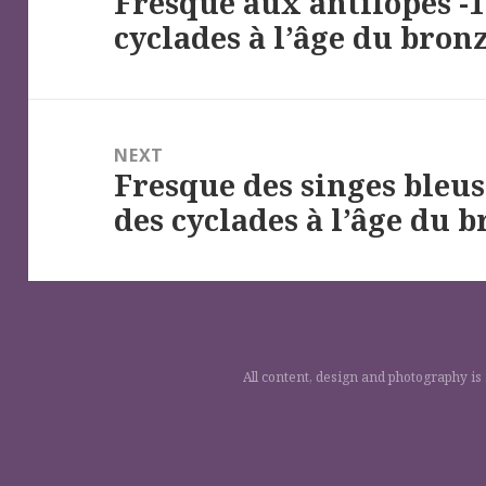
Fresque aux antilopes -16
Previous
cyclades à l’âge du bron
post:
NEXT
Fresque des singes bleus 
Next
des cyclades à l’âge du 
post:
All content, design and photography is