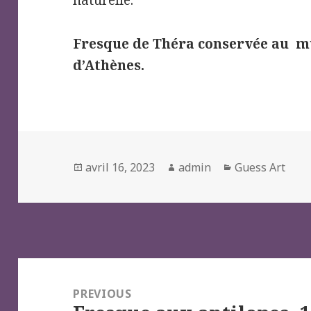
naturelle.
Fresque de Théra conservée au m
d’Athènes.
Posted
Author
Categories
avril 16, 2023
admin
Guess Art
on
Navigation
de
PREVIOUS
l’article