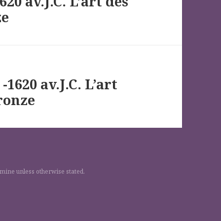
20 av.J.C. L’art des
ze
-1620 av.J.C. L’art
bronze
 mine unless otherwise stated.