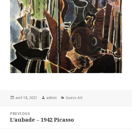
Posted
Author
Categories
avril 18, 2021
admin
Guess Art
on
Navigation
PREVIOUS
de
L’aubade – 1942 Picasso
Previous
l’article
post: