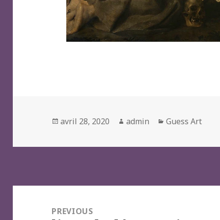
Posted
Author
Categories
avril 28, 2020
admin
Guess Art
on
Navigation
de
PREVIOUS