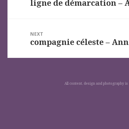
ligne de démarcation – 
l’article
Previous
post:
NEXT
compagnie céleste – Ann
Next
post:
All content, design and photography is