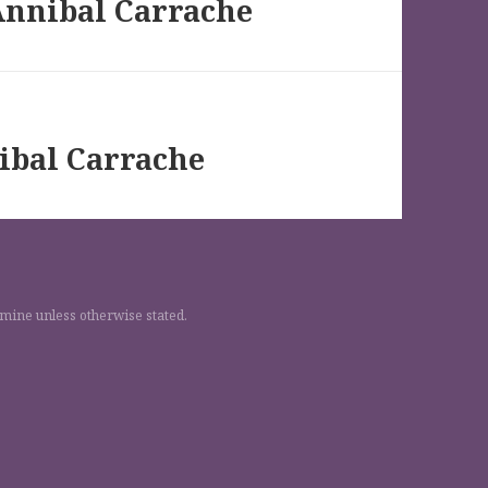
Annibal Carrache
ibal Carrache
 mine unless otherwise stated.