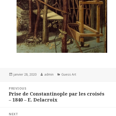
Posted
Author
Categories
janvier 28, 2020
admin
Guess Art
on
Navigation
PREVIOUS
de
Prise de Constantinople par les croisés
Previous
l’article
– 1840 – E. Delacroix
post:
NEXT