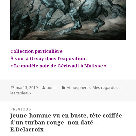
Collection particulière
À voir à Orsay dans l’exposition :
« Le modèle noir de Géricault à Matisse »
Posted
Author
Categories
mai 13, 2019
admin
Atmosphères
,
Mes regards sur
on
les tableaux
Navigation
PREVIOUS
de
Jeune-homme vu en buste, tête coiffée
Previous
l’article
d’un turban rouge -non daté –
post:
E.Delacroix