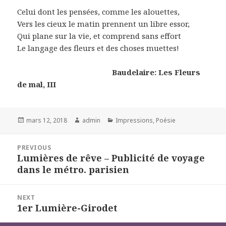
Celui dont les pensées, comme les alouettes,
Vers les cieux le matin prennent un libre essor,
Qui plane sur la vie, et comprend sans effort
Le langage des fleurs et des choses muettes!
Baudelaire: Les Fleurs
de mal, III
Posted
Author
Categories
mars 12, 2018
admin
Impressions
,
Poésie
on
Navigation
PREVIOUS
de
Lumières de rêve – Publicité de voyage
Previous
l’article
dans le métro. parisien
post:
NEXT
1er Lumière-Girodet
Next
post: