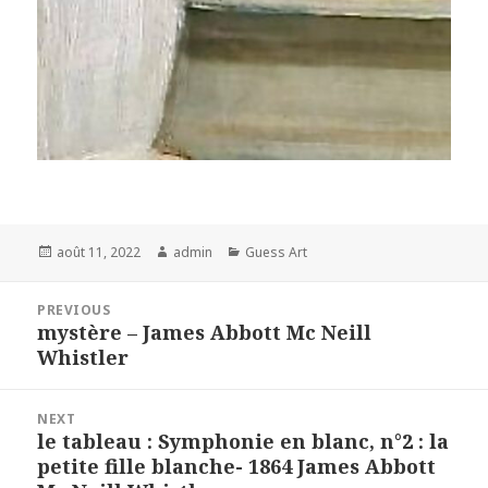
Posted
Author
Categories
août 11, 2022
admin
Guess Art
on
Navigation
PREVIOUS
de
mystère – James Abbott Mc Neill
Previous
l’article
Whistler
post:
NEXT
le tableau : Symphonie en blanc, n°2 : la
Next
petite fille blanche- 1864 James Abbott
post: