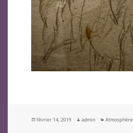
Posted
Author
Categories
février 14, 2019
admin
Atmosphère
on