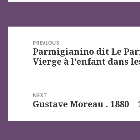
Navigation
de
PREVIOUS
Parmigianino dit Le Par
l’article
Previous
Vierge à l’enfant dans l
post:
NEXT
Gustave Moreau . 1880 – 
Next
post: