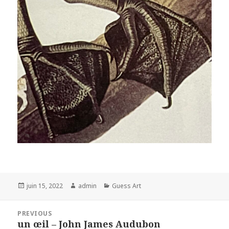
Posted
Author
Categories
juin 15, 2022
admin
Guess Art
on
Navigation
PREVIOUS
de
un œil – John James Audubon
Previous