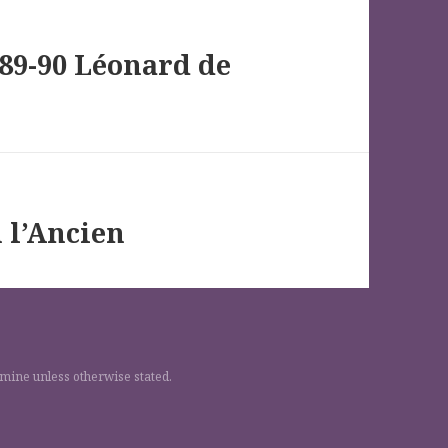
89-90 Léonard de
 l’Ancien
 mine unless otherwise stated.