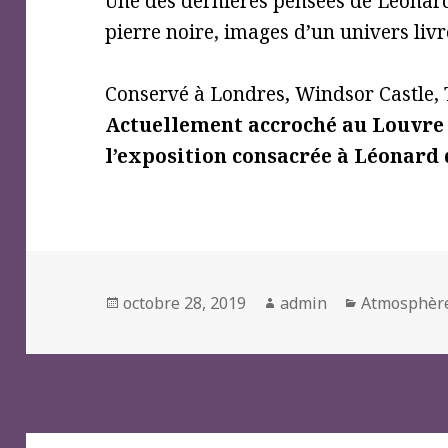
Une des dernières
pensées de Léonard
pierre noire, images d’un univers liv
Conservé à Londres, Windsor Castle, 
Actuellement accroché au Louvre 
l’exposition consacrée à Léonard 
Posted
Author
Categories
octobre 28, 2019
admin
Atmosphèr
on
Navigation