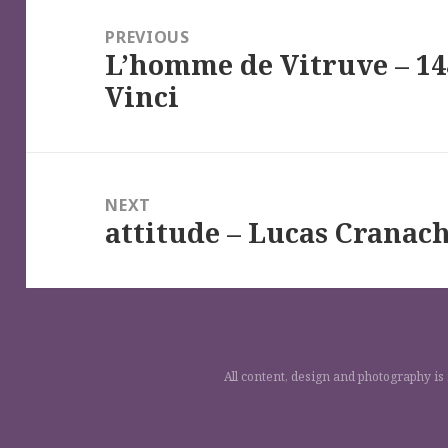
de
PREVIOUS
L’homme de Vitruve – 14
l’article
Previous
Vinci
post:
NEXT
attitude – Lucas Cranach
Next
post:
All content, design and photography is