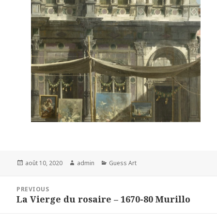
Posted
Author
Categories
août 10, 2020
admin
Guess Art
on
Navigation
PREVIOUS
de
La Vierge du rosaire – 1670-80 Murillo
Previous
l’article
post: