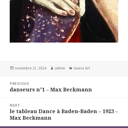
Posted
Author
Categories
novembre 21, 2024
admin
Guess Art
on
Navigation
PREVIOUS
de
danseurs n°1 – Max Beckmann
Previous
l’article
post:
NEXT
le tableau Dance à Baden-Baden – 1923 –
Next
Max Beckmann
post: