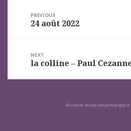
Navigation
de
PREVIOUS
24 août 2022
l’article
Previous
post:
NEXT
la colline – Paul Cezann
Next
post:
All content, design and photography is