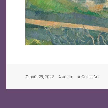
Posted
Author
Categories
août 29, 2022
admin
Guess Art
on