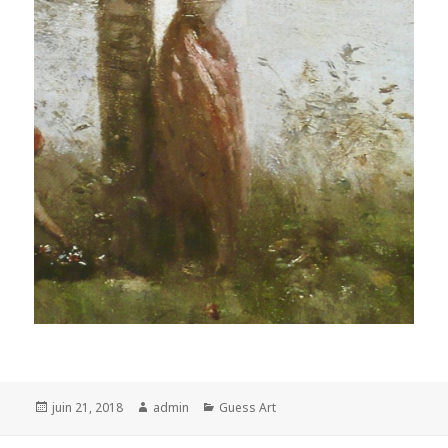
Posted
Author
Categories
juin 21, 2018
admin
Guess Art
on
Navigation