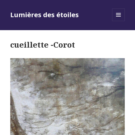
Lumières des étoiles
MENU
AND
WIDGETS
cueillette -Corot