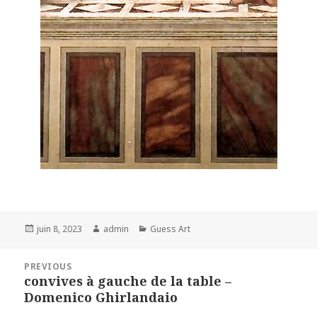
Posted
Author
Categories
juin 8, 2023
admin
Guess Art
on
Navigation
PREVIOUS
de
convives à gauche de la table –
Previous
l’article
Domenico Ghirlandaio
post: