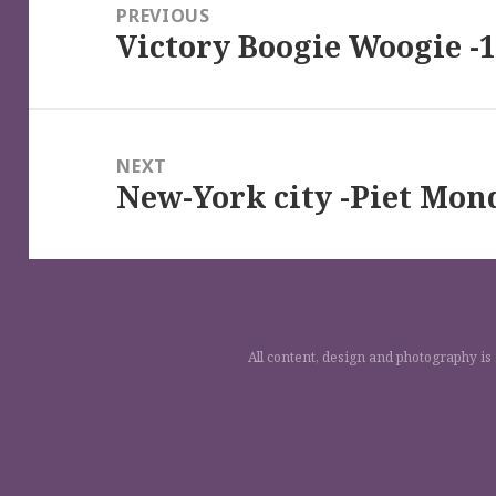
de
PREVIOUS
Victory Boogie Woogie -
l’article
Previous
post:
NEXT
New-York city -Piet Mon
Next
post:
All content, design and photography is