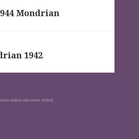
1944 Mondrian
drian 1942
 mine unless otherwise stated.