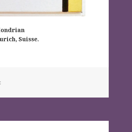
 Mondrian
urich, Suisse.
es
t