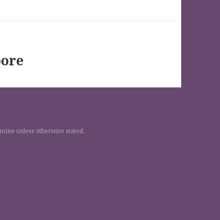
oore
 mine unless otherwise stated.