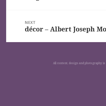
NEXT
décor – Albert Joseph M
Next
post:
All content, design and photography is