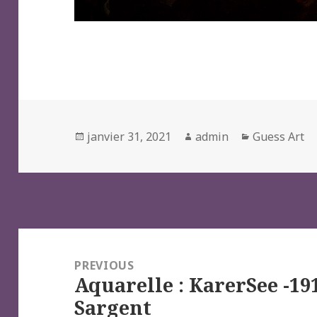
Posted
Author
Categories
janvier 31, 2021
admin
Guess Art
on
Navigation
de
PREVIOUS
Aquarelle : KarerSee -19
l’article
Previous
Sargent
post: