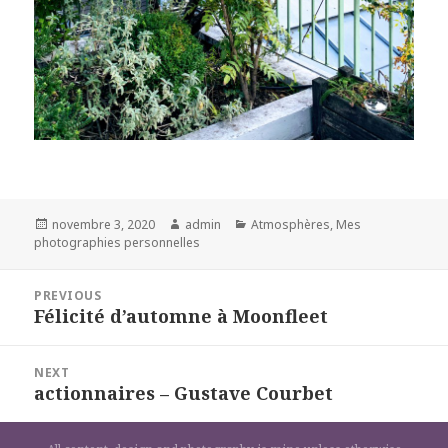
Posted
Author
Categories
novembre 3, 2020
admin
Atmosphères
,
Mes
on
photographies personnelles
Navigation
PREVIOUS
de
Félicité d’automne à Moonfleet
Previous
l’article
post:
NEXT
actionnaires – Gustave Courbet
Next
post: