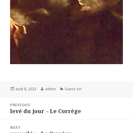
Posted
Author
Categories
août 8, 2023
admin
Guess Art
on
Navigation
PREVIOUS
de
levé du jour – Le Corrège
Previous
l’article
post:
NEXT