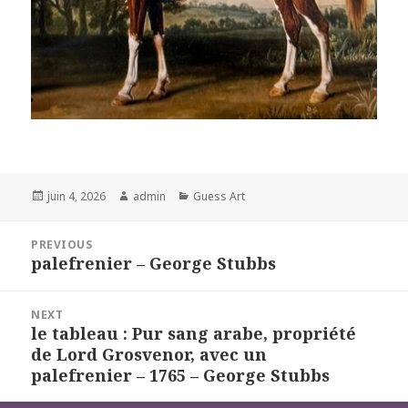
Posted
Author
Categories
juin 4, 2026
admin
Guess Art
on
Navigation
PREVIOUS
de
palefrenier – George Stubbs
Previous
l’article
post:
NEXT
le tableau : Pur sang arabe, propriété
Next
de Lord Grosvenor, avec un
post:
palefrenier – 1765 – George Stubbs