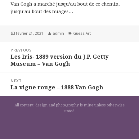
Van Gogh a marché jusqu’au bout de ce chemin,
jusqu’au bout des nuages…
Posted
Author
Categories
février 21, 2021
admin
Guess Art
on
Navigation
PREVIOUS
de
Les Iris- 1889 version du J.P. Getty
Previous
l’article
Museum – Van Gogh
post:
NEXT
La vigne rouge – 1888 Van Gogh
Next
post:
All content, design and photography is mine unless otherwise
stated.