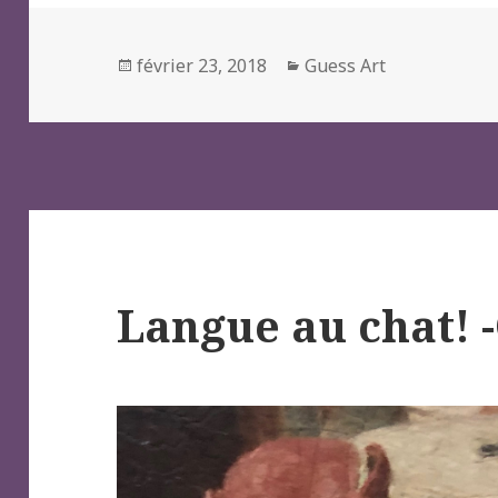
Posted
Categories
février 23, 2018
Guess Art
on
Langue au chat!