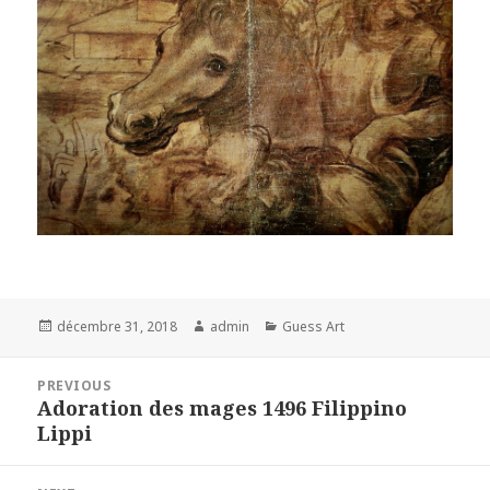
Posted
Author
Categories
décembre 31, 2018
admin
Guess Art
on
Navigation
PREVIOUS
de
Adoration des mages 1496 Filippino
Previous
l’article
Lippi
post: